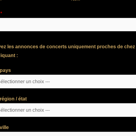
l
*
ez les annonces de concerts uniquement proches de chez
iquant :
 pays
région / état
ville