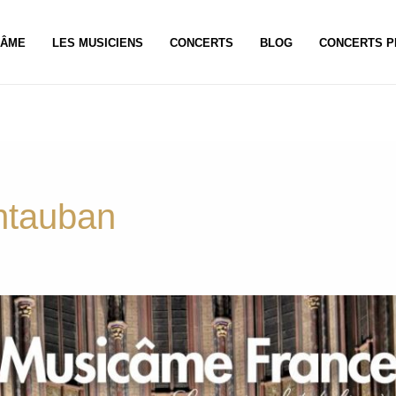
CÂME
LES MUSICIENS
CONCERTS
BLOG
CONCERTS P
ntauban