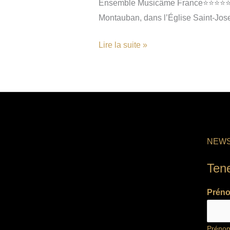
Ensemble Musicâme France⭐⭐⭐⭐⭐ NOT
Montauban, dans l’Église Saint-Jos
Lire la suite »
NEWS
Ten
Prén
Préno