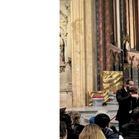
Ravel,
Debussy,
Mozart,
Vivaldi,
Bach,
Piazzolla,
Cantemir,
Doppler,
Waxman