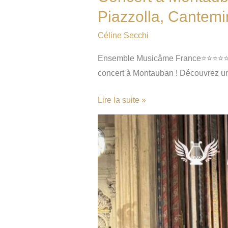
Piazzolla, Cantem
Céline Secchi
Ensemble Musicâme France⭐⭐⭐⭐⭐ NOT
concert à Montauban ! Découvrez u
Lire la suite »
Concert
à
Montauban
:
Ravel,
Debussy,
Mozart,
Vivaldi,