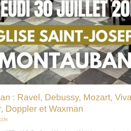
n : Ravel, Debussy, Mozart, Viva
ir, Doppler et Waxman
cchi