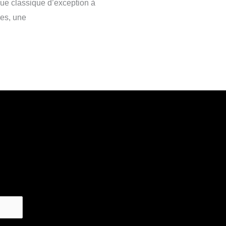
e classique d’exception à
es, une