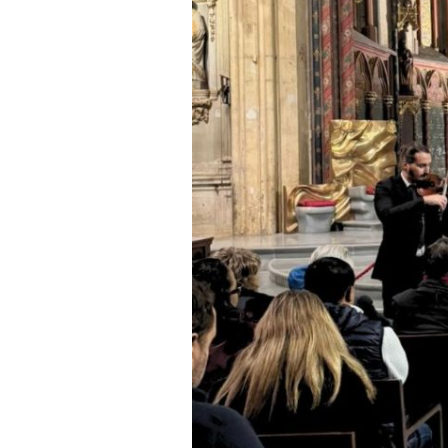
Bach,
Piazzolla,
Cantemir,
Doppler
et
Waxman