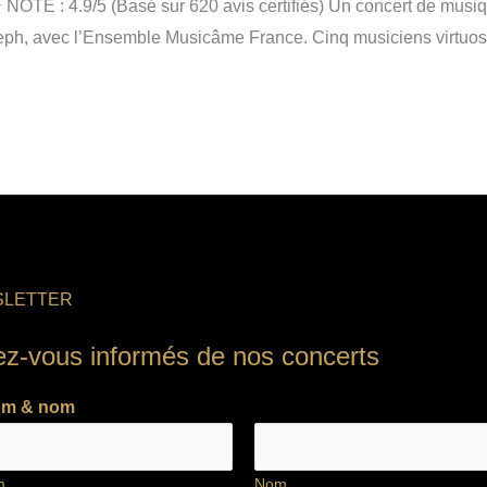
E : 4.9/5 (Basé sur 620 avis certifiés) Un concert de musiqu
eph, avec l’Ensemble Musicâme France. Cinq musiciens virtuos
LETTER
ez-vous informés de nos concerts
om & nom
m
Nom