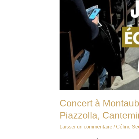
Concert à Montauba
Piazzolla, Cantem
Laisser un commentaire
/
Céline Se