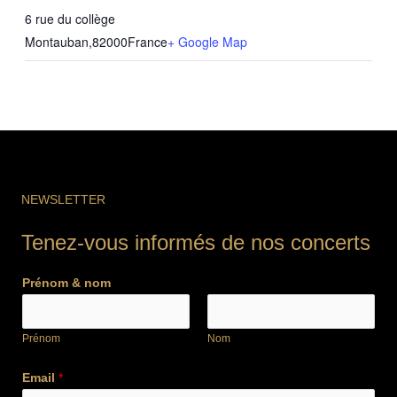
6 rue du collège
Montauban
,
82000
France
+ Google Map
NEWSLETTER
Tenez-vous informés de nos concerts
Prénom & nom
Prénom
Nom
Email
*