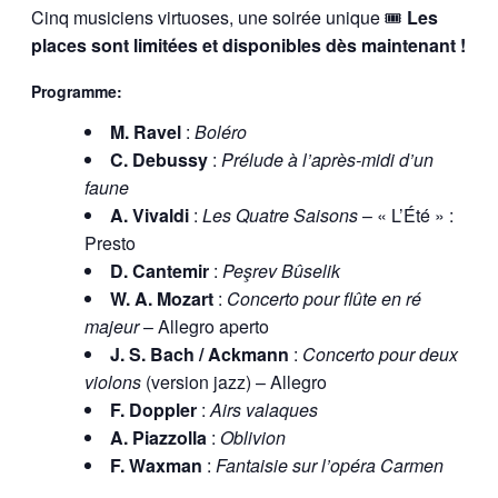
Cinq musiciens virtuoses, une soirée unique 🎟️
Les
places sont limitées et disponibles dès maintenant !
Programme:
M. Ravel
:
Boléro
C. Debussy
:
Prélude à l’après-midi d’un
faune
A. Vivaldi
:
Les Quatre Saisons
– « L’Été » :
Presto
D. Cantemir
:
Peşrev Bûselik
W. A. Mozart
:
Concerto pour flûte en ré
majeur
– Allegro aperto
J. S. Bach / Ackmann
:
Concerto pour deux
violons
(version jazz) – Allegro
F. Doppler
:
Airs valaques
A. Piazzolla
:
Oblivion
F. Waxman
:
Fantaisie sur l’opéra Carmen