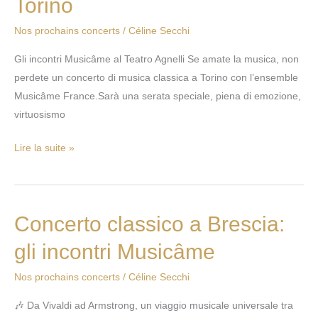
Torino
musica
classica
Nos prochains concerts
/
Céline Secchi
a
Gli incontri Musicâme al Teatro Agnelli Se amate la musica, non
Torino
perdete un concerto di musica classica a Torino con l’ensemble
Musicâme France.Sarà una serata speciale, piena di emozione,
virtuosismo
Lire la suite »
Concerto classico a Brescia:
Concerto
classico
gli incontri Musicâme
a
Brescia:
Nos prochains concerts
/
Céline Secchi
gli
🎶 Da Vivaldi ad Armstrong, un viaggio musicale universale tra
incontri