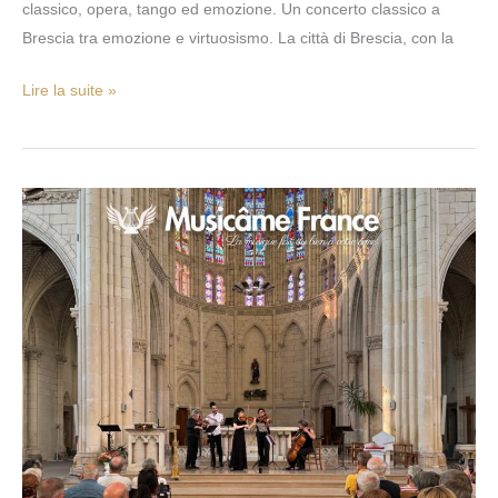
classico, opera, tango ed emozione. Un concerto classico a
Musicâme
Brescia tra emozione e virtuosismo. La città di Brescia, con la
Lire la suite »
Concert
à
St-
Nazaire
–
Église
Notre
Dame
d’Espérance