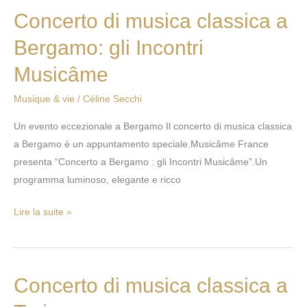
Concerto di musica classica a
Concerto
di
Bergamo: gli Incontri
musica
Musicâme
classica
a
Musique & vie
/
Céline Secchi
Bergamo:
gli
Un evento eccezionale a Bergamo Il concerto di musica classica
Incontri
a Bergamo è un appuntamento speciale.Musicâme France
Musicâme
presenta “Concerto a Bergamo : gli Incontri Musicâme”.Un
programma luminoso, elegante e ricco
Lire la suite »
Concerto di musica classica a
Concerto
di