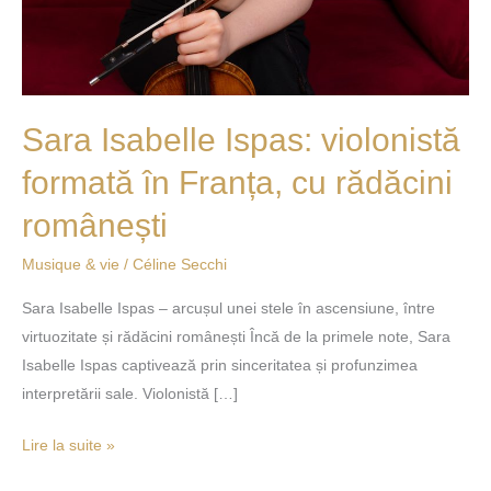
Sara Isabelle Ispas: violonistă
formată în Franța, cu rădăcini
românești
Musique & vie
/
Céline Secchi
Sara Isabelle Ispas – arcușul unei stele în ascensiune, între
virtuozitate și rădăcini românești Încă de la primele note, Sara
Isabelle Ispas captivează prin sinceritatea și profunzimea
interpretării sale. Violonistă […]
Lire la suite »