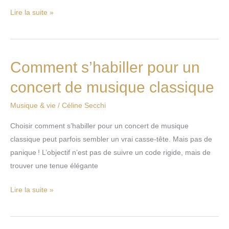
Lire la suite »
Comment s’habiller pour un
Comment
s’habiller
concert de musique classique
pour
un
Musique & vie
/
Céline Secchi
concert
Choisir comment s’habiller pour un concert de musique
de
classique peut parfois sembler un vrai casse-tête. Mais pas de
musique
panique ! L’objectif n’est pas de suivre un code rigide, mais de
classique
trouver une tenue élégante
Lire la suite »