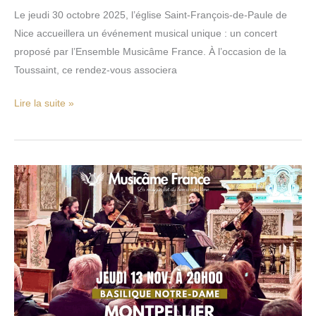
Le jeudi 30 octobre 2025, l’église Saint-François-de-Paule de
Nice accueillera un événement musical unique : un concert
proposé par l’Ensemble Musicâme France. À l’occasion de la
Toussaint, ce rendez-vous associera
Lire la suite »
Concert
à
Montpellier
:
quand
Bach,
Vivaldi
et