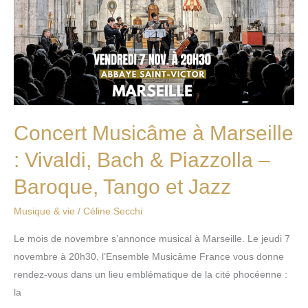
à
Marseille
:
Vivaldi,
Bach
&
Piazzolla
Concert Musicâme à Marseille
–
Baroque,
: Vivaldi, Bach & Piazzolla –
Tango
Baroque, Tango et Jazz
et
Jazz
Musique & vie
/
Céline Secchi
Le mois de novembre s’annonce musical à Marseille. Le jeudi 7
novembre à 20h30, l’Ensemble Musicâme France vous donne
rendez-vous dans un lieu emblématique de la cité phocéenne :
la