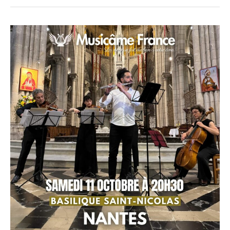
Concert
à
Nantes
–
Musicâme
à
la
Basilique
Saint-
Nicolas