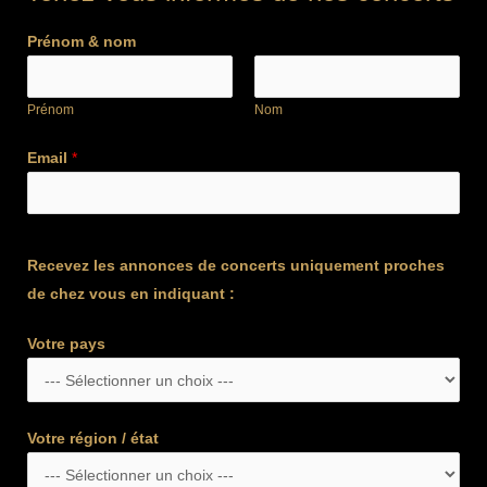
Prénom & nom
Prénom
Nom
Email
*
Recevez les annonces de concerts uniquement proches
de chez vous en indiquant :
Votre pays
Votre région / état