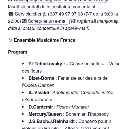
lăsați-vă purtați de intensitatea momentului.
☎ Serviciu clienți:
+337 49 97 97 08
(7/7 de la 9:00 la
22:00) 💌
Scrieți-ne un e-mail
(Vă rugăm să menționați
data și orașul concertului în apel/e-mail)
🎻
Ensemble Musicâme France
Program
P.I.Tchaikovsky :
« Casse-noisette » – Valse
des fleurs
Bizet-Borne
: Fantaisie sur des airs de
l’Opéra
Carmen
A. Vivaldi
:
Anotimpurile: Concertul în Sol
minor « iarnă »
D.Cantemir
:
Pesrev Muhayer
Mercury/Queen :
Bohemian Rhapsody
J.S.Bach/J.Reinhardt :
Concerto pour 2
violons en Ré min. – Allegro (Jazz version)