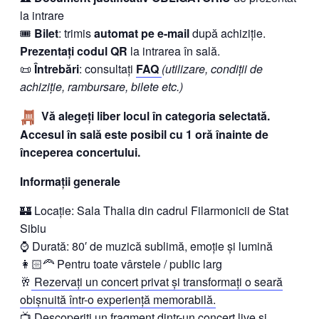
la intrare
🎟
Bilet
: trimis
automat pe e-mail
după achiziție.
Prezentați codul QR
la intrarea în sală.
📜
Întrebări
: consultați
FAQ
(utilizare, condiții de
achiziție, rambursare, bilete etc.)
Vă alegeți liber locul în categoria selectată.
Accesul în sală este posibil cu 1 oră înainte de
începerea concertului.
Informații generale
🏰 Locație: Sala Thalia din cadrul Filarmonicii de Stat
Sibiu
⌚ Durată: 80′ de muzică sublimă, emoție și lumină
👩🏻‍🦰 Pentru toate vârstele / public larg
🥂
Rezervați un concert privat și transformați o seară
obișnuită într-o experiență memorabilă.
📺
Descoperiți un fragment dintr-un concert live și