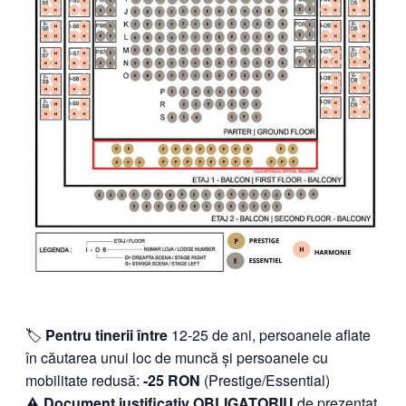
🏷️
Pentru tinerii între
12-25 de ani, persoanele aflate
în căutarea unui loc de muncă și persoanele cu
mobilitate redusă:
-25 RON
(Prestige/Essential)
⚠️
Document justificativ OBLIGATORIU
de prezentat