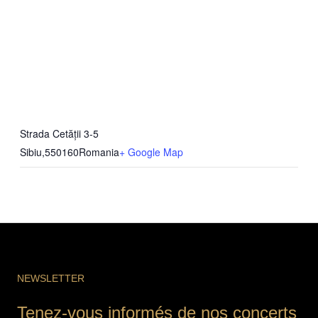
Strada Cetății 3-5
Sibiu
,
550160
Romania
+ Google Map
NEWSLETTER
Tenez-vous informés de nos concerts