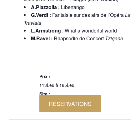
A.Piazzolla :
Libertango
G.Verdi :
Fantaisie sur des airs de l’Opéra
La
Traviata
L.Armstrong
: What a wonderful world
M.Ravel :
Rhapsodie de Concert
Tzigane
Prix :
113Leu à 165Leu
Site :
RÉSERVATIONS