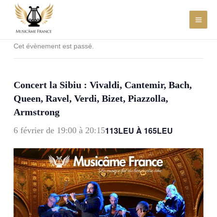
Aller
au
contenu
Cet évènement est passé.
Concert la Sibiu : Vivaldi, Cantemir, Bach,
Queen, Ravel, Verdi, Bizet, Piazzolla,
Armstrong
113LEU À 165LEU
6 février de 19:00
à
20:15