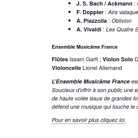
:
J. S. Bach / Ackmann
:
F. Doppler
Airs valaqu
:
A. Piazzolla
Oblivion
:
A. Vivaldi
Les Quatre 
Ensemble Musicâme France
Issam Garfi ;
D
Flûtes
Violon Solo
Lionel Allemand
Violoncelle
L’Ensemble Musicâme France
est
Soucieux d’offrir à son public une 
de haute volée issus de grandes f
défend une musique qui touche le cœ
Pour en savoir plus cliquez ici.