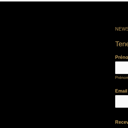
NEWS
Ten
Prén
Préno
Emai
Recev