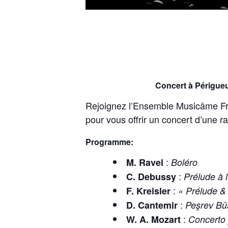
Concert à Périgueu
Rejoignez l’Ensemble Musicâme Fran
pour vous offrir un concert d’une r
Programme:
:
M. Ravel
Boléro
:
C. Debussy
Prélude à 
:
F. Kreisler
« Prélude & 
:
D. Cantemir
Peşrev Bû
:
W. A. Mozart
Concerto 