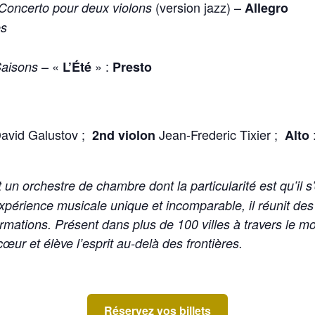
(version jazz) –
Concerto pour deux violons
Allegro
es
– «
» :
Saisons
L’Été
Presto
avid Galustov ;
Jean-Frederic Tixier ;
2nd violon
Alto
 un orchestre de chambre dont la particularité est qu’il 
expérience musicale unique et incomparable, il réunit de
ormations. Présent dans plus de 100 villes à travers le
ur et élève l’esprit au-delà des frontières.
Réservez vos billets