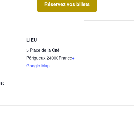
Réservez vos billets
LIEU
5 Place de la Cité
Périgueux
,
24000
France
+
Google Map
s: