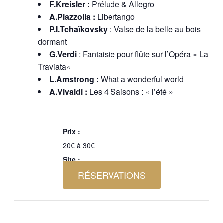
F.Kreisler :
Prélude & Allegro
A.Piazzolla :
Libertango
P.I.Tchaïkovsky :
Valse de la belle au bois
dormant
G.Verdi
: Fantaisie pour flûte sur l’Opéra « La
Traviata
«
L.Amstrong :
What a wonderful world
A.Vivaldi :
Les 4 Saisons : « l’été »
Prix :
20€ à 30€
Site :
RÉSERVATIONS