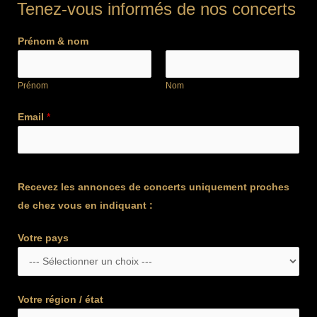
Tenez-vous informés de nos concerts
Prénom & nom
Prénom
Nom
Email
*
Recevez les annonces de concerts uniquement proches
de chez vous en indiquant :
Votre pays
Votre région / état