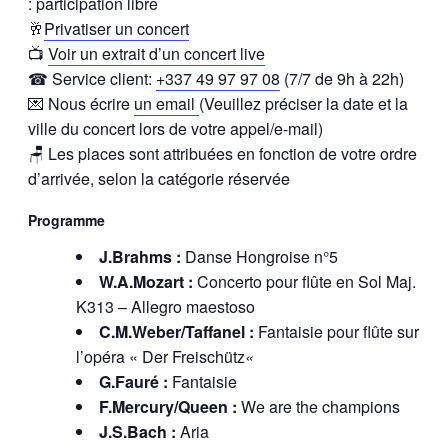
: participation libre
🥂
Privatiser un concert
📺
Voir un extrait d’un concert live
☎ Service client:
+337 49 97 97 08
(7/7 de 9h à 22h)
💌 Nous écrire
un email
(Veuillez préciser la date et la
ville du concert lors de votre appel/e-mail)
🪑 Les places sont attribuées en fonction de votre ordre
d’arrivée, selon la catégorie réservée
Programme
J.Brahms :
Danse Hongroise n°5
W.A.Mozart :
Concerto pour flûte en Sol Maj.
K313 – Allegro maestoso
C.M.Weber/Taffanel :
Fantaisie pour flûte sur
l’opéra « Der Freischütz
«
G.Fauré :
Fantaisie
F.Mercury/Queen :
We are the champions
J.S.Bach :
Aria