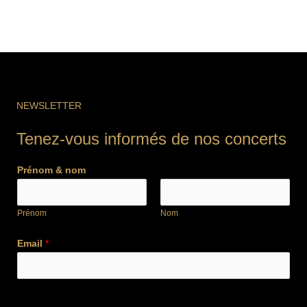
NEWSLETTER
Tenez-vous informés de nos concerts
Prénom & nom
Prénom
Nom
Email
*