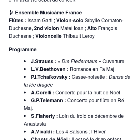
🎻
Ensemble Musicâme France
Flûtes :
Issam Garfi ;
Violon-solo
Sibylle Cornaton-
Duchesne
, 2nd violon
Matei Ioan ;
Alto
François
Duchesne ;
Violoncelle
Thibault Leroy
Programme
J.Strauss :
« Die Fledermaus »
Ouverture
L.V.Beethoven :
Romance en Fa Maj.
P.I.Tchaïkovsky :
Casse-noisette :
Danse de
la fée dragée
A.Corelli :
Concerto pour la nuit de Noël
G.P.Telemann :
Concerto pour flûte en Ré
Maj.
S.Flaherty :
Loin du froid de décembre de
Anastasia
A.Vivaldi :
Les 4 Saisons : l’Hiver
Chants de Nöel :
Il est né le divin enfant ,