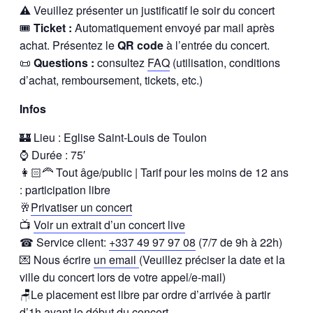
⚠️
Veuillez présenter un justificatif le soir du concert
🎟
Ticket :
Automatiquement envoyé par mail après
achat. Présentez le
QR code
à l’entrée du concert.
📜
Questions :
consultez
FAQ
(utilisation, conditions
d’achat, remboursement, tickets, etc.)
Infos
🏰 Lieu : Eglise Saint-Louis de Toulon
⌚ Durée : 75′
👩🏻‍🦰 Tout âge/public | Tarif pour les moins de 12 ans
: participation libre
🥂
Privatiser un concert
📺
Voir un extrait d’un concert live
☎ Service client:
+337 49 97 97 08
(7/7 de 9h à 22h)
💌 Nous écrire
un email
(Veuillez préciser la date et la
ville du concert lors de votre appel/e-mail)
🪑Le placement est libre par ordre d’arrivée à partir
d’1h avant le début du concert