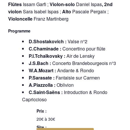
Flûtes
Issam Garfi ;
Violon-solo
Daniel Ispas
, 2nd
violon
Sara Isabel Ispas ;
Alto
Pascale Pergaix ;
Violoncelle
Franz Martinberg
Programme
D.Shostakovich :
Valse n°2
C.Chaminade :
Concertino pour flûte
P.I.Tchaïkovsky :
Air de Lensky
J.S.Bach :
Concerto Brandebourgeois n°3
W.A.Mozart :
Andante & Rondo
P.Sarasate :
Fantaisie sur Carmen
A.Piazzolla :
Oblivion
C.Saint-Saëns :
Introduction & Rondo
Capriccioso
Prix :
20€ à 30€
Site :