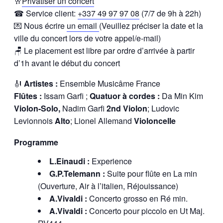
🥂
Privatiser un concert
☎ Service client:
+337 49 97 97 08
(7/7 de 9h à 22h)
💌 Nous écrire
un email
(Veuillez préciser la date et la
ville du concert lors de votre appel/e-mail)
🪑 Le placement est libre par ordre d’arrivée à partir
d’1h avant le début du concert
🎻
Artistes :
Ensemble Musicâme France
Flûtes :
Issam Garfi ;
Quatuor à cordes :
Da Min Kim
Violon-Solo,
Nadim Garfi
2nd Violon
; Ludovic
Levionnois
Alto
; Lionel Allemand
Violoncelle
Programme
L.Einaudi :
Experience
G.P.Telemann :
Suite pour flûte en La min
(Ouverture, Air à l’italien, Réjouissance)
A.Vivaldi :
Concerto grosso en Ré min.
A.Vivaldi :
Concerto pour piccolo en Ut Maj.