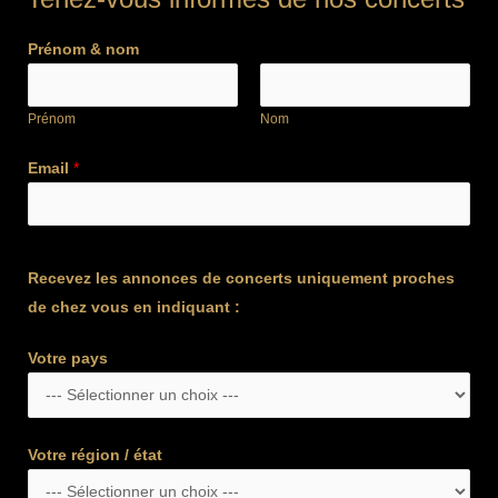
Prénom & nom
Prénom
Nom
Email
*
Recevez les annonces de concerts uniquement proches
de chez vous en indiquant :
Votre pays
Votre région / état