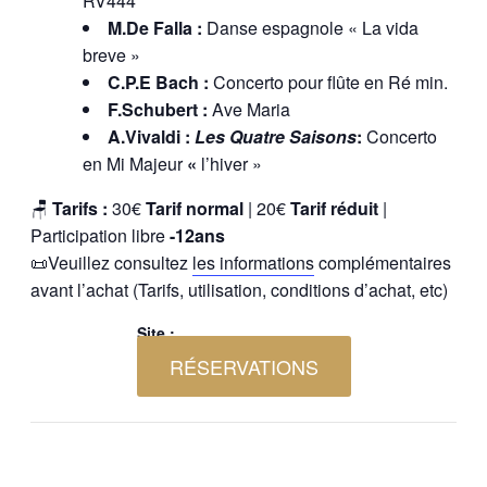
RV444
M.De Falla :
Danse espagnole « La vida
breve »
C.P.E Bach :
Concerto pour flûte en Ré min.
F.Schubert :
Ave Maria
A.Vivaldi :
Les Quatre Saisons
:
Concerto
en Mi Majeur
«
l’hiver »
🪑
Tarifs :
30€
Tarif normal
| 20€
Tarif réduit
|
Participation libre
-12ans
📜Veuillez consultez
les informations
complémentaires
avant l’achat (Tarifs, utilisation, conditions d’achat, etc)
Site :
RÉSERVATIONS