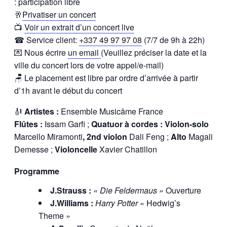
: participation libre
🥂
Privatiser un concert
📺
Voir un extrait d’un concert live
☎ Service client:
+337 49 97 97 08
(7/7 de 9h à 22h)
💌 Nous écrire
un email
(Veuillez préciser la date et la
ville du concert lors de votre appel/e-mail)
🪑 Le placement est libre par ordre d’arrivée à partir
d’1h avant le début du concert
🎻
Artistes :
Ensemble Musicâme France
Flûtes :
Issam Garfi ;
Quatuor à cordes : Violon-solo
Marcello Miramonti
, 2nd violon
Dali Feng ;
Alto
Magali
Demesse ;
Violoncelle
Xavier Chatillon
Programme
J.Strauss :
« Die Feldermaus »
Ouverture
J.Williams :
Harry Potter
« Hedwig’s
Theme »