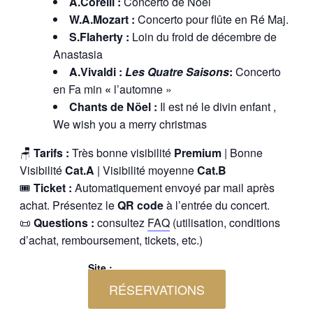
A.Corelli :
Concerto de Noël
W.A.Mozart :
Concerto pour flûte en Ré Maj.
S.Flaherty :
Loin du froid de décembre de
Anastasia
A.Vivaldi :
Les Quatre Saisons
:
Concerto
en Fa min
«
l’automne »
Chants de Nöel :
Il est né le divin enfant ,
We wish you a merry christmas
🪑
Tarifs :
Très bonne visibilité
Premium
| Bonne
Visibilité
Cat.A
| Visibilité moyenne
Cat.B
🎟
Ticket :
Automatiquement envoyé par mail après
achat. Présentez le
QR code
à l’entrée du concert.
📜
Questions :
consultez
FAQ
(utilisation, conditions
d’achat, remboursement, tickets, etc.)
Site :
RÉSERVATIONS