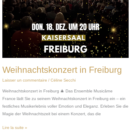
Weihnachtskonzert in Freiburg
Laisser un commentaire
/
Céline Secchi
Weihnachtskonzert in Freiburg 🎄 Das Ensemble Musicâme
France lädt Sie zu seinem Weihnachtskonzert in Freiburg ein – ein
festliches Musikerlebnis voller Emotion und Eleganz. Erleben Sie die
Magie der Weihnachtszeit bei einem Konzert, das die
Lire la suite »