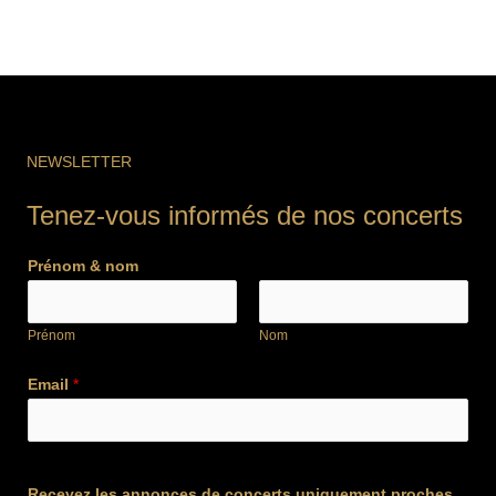
NEWSLETTER
Tenez-vous informés de nos concerts
Prénom & nom
Prénom
Nom
Email
*
Recevez les annonces de concerts uniquement proches