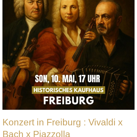
:
Vivaldi
x
Bach
x
Piazzolla
Konzert in Freiburg : Vivaldi x
Bach x Piazzolla