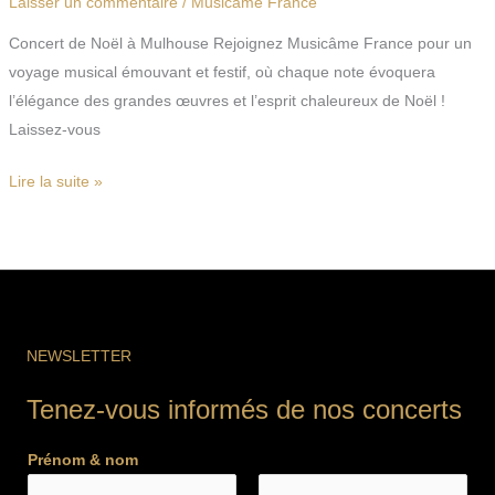
Laisser un commentaire
/
Musicâme France
Concert de Noël à Mulhouse Rejoignez Musicâme France pour un
voyage musical émouvant et festif, où chaque note évoquera
l’élégance des grandes œuvres et l’esprit chaleureux de Noël !
Laissez-vous
Lire la suite »
NEWSLETTER
Tenez-vous informés de nos concerts
Prénom & nom