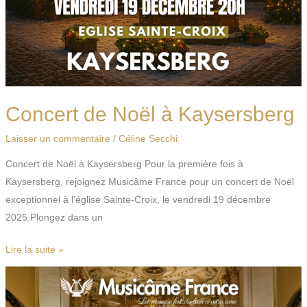
Concert de Noël à Kaysersberg
Laisser un commentaire
/
Céline Secchi
Concert de Noël à Kaysersberg Pour la première fois à
Kaysersberg, rejoignez Musicâme France pour un concert de Noël
exceptionnel à l’église Sainte-Croix, le vendredi 19 décembre
2025.Plongez dans un
Lire la suite »
Concert
de