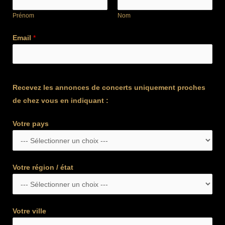
Prénom
Nom
Email
*
Recevez les annonces de concerts uniquement proches
de chez vous en indiquant :
Votre pays
Votre région / état
Votre ville