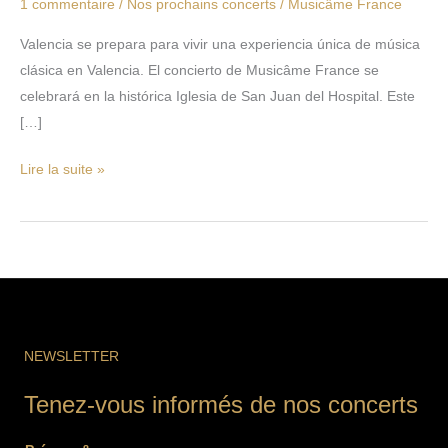
1 commentaire
/
Nos prochains concerts
/
Musicâme France
Valencia se prepara para vivir una experiencia única de música
clásica en Valencia. El concierto de Musicâme France se
celebrará en la histórica Iglesia de San Juan del Hospital. Este
[…]
Lire la suite »
NEWSLETTER
Tenez-vous informés de nos concerts