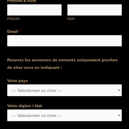
Prénom & nom
Prénom
Nom
Email
*
Recevez les annonces de concerts uniquement proches
de chez vous en indiquant :
Votre pays
Votre région / état