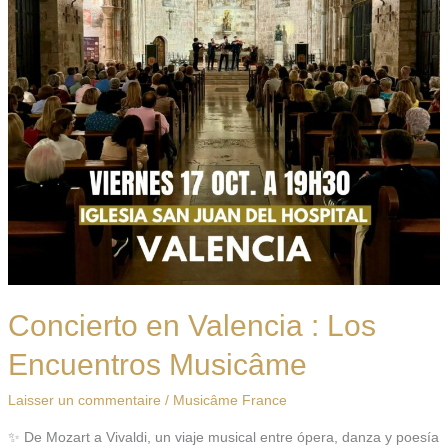
Musicâme
Concierto en Valencia : Los
Encuentros Musicâme
Laisser un commentaire
/
Musicâme France
✨ De Mozart a Vivaldi, un viaje musical entre ópera, danza y poesía