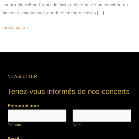
sonora Musicâme France le invita a disfrutar de un concierto en
Valencia excepcional, donde el encanto clásico […]
Lire la suite »
NEWSLETTER
Tenez-vous informés de nos concerts
Prénom & nom
Prénom
Nom
Email
*