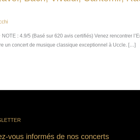
cchi
E : 4.9/5 (Basé sur 620 avis certifiés) Venez rencontrer l
vre un concert de musique classique exceptionnel à Uccle. […]
LETTER
ez-vous informés de nos concerts