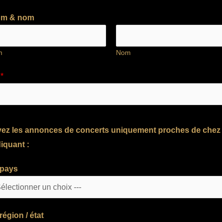
om & nom
m
Nom
l
*
ez les annonces de concerts uniquement proches de chez
iquant :
 pays
région / état