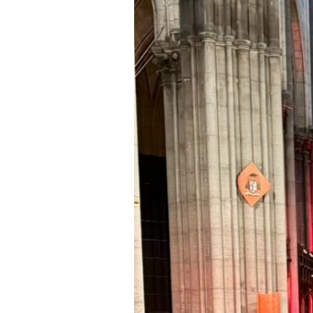
Ravel,
Bach,
Vivaldi,
Cantemir,
Rachmaninov,
Saint-
Saëns