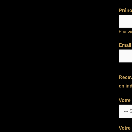
Prén
Préno
Emai
Recev
en ind
Votre
Votre 