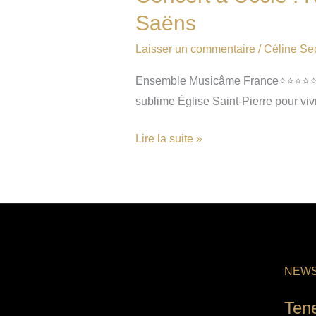
Saëns
Laisser un commentaire
/
Céline Se
Ensemble Musicâme France⭐⭐⭐⭐⭐ NOT
sublime Église Saint-Pierre pour vi
Lire la suite »
NEWS
Ten