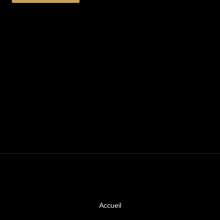
Accueil