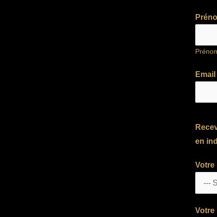
Prén
Préno
Emai
Recev
en ind
Votre
Votre 