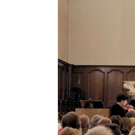
Ravel,
Debussy,
Cantemir,
Mozart,
Bach,
Piazzolla,
Vivaldi