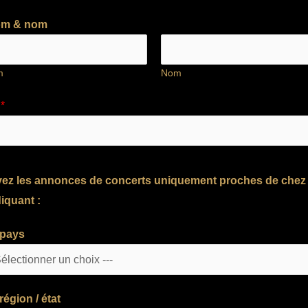
om & nom
m
Nom
l
*
ez les annonces de concerts uniquement proches de chez
iquant :
 pays
région / état