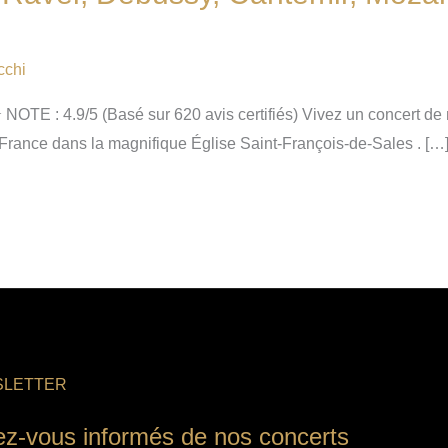
cchi
E : 4.9/5 (Basé sur 620 avis certifiés) Vivez un concert de 
ance dans la magnifique Église Saint-François-de-Sales . […
LETTER
ez-vous informés de nos concerts