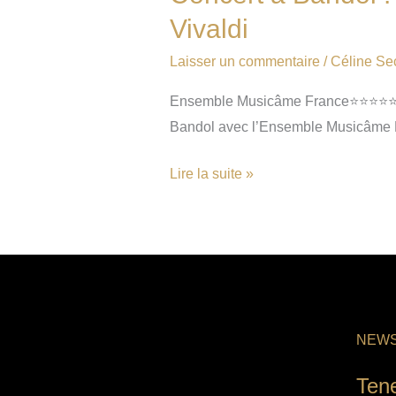
Vivaldi
Laisser un commentaire
/
Céline Se
Ensemble Musicâme France⭐⭐⭐⭐⭐ NOT
Bandol avec l’Ensemble Musicâme Fr
Lire la suite »
NEWS
Ten