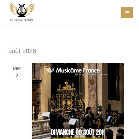
Aller
au
contenu
août 2026
DIM
9