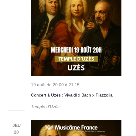
19 août de 20:00
à
21:15
Concert à Uzès : Vivaldi x Bach x Piazzolla
Temple d'Uzès
JEU
20