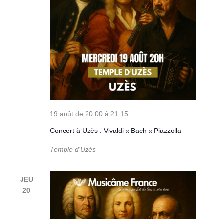
19 août de 20:00
à
21:15
Concert à Uzès : Vivaldi x Bach x Piazzolla
Temple d'Uzès
JEU
20