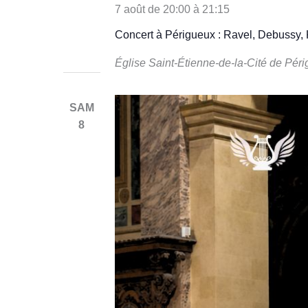
7 août de 20:00
à
21:15
Concert à Périgueux : Ravel, Debussy, K
Église Saint-Étienne-de-la-Cité de Pér
SAM
8