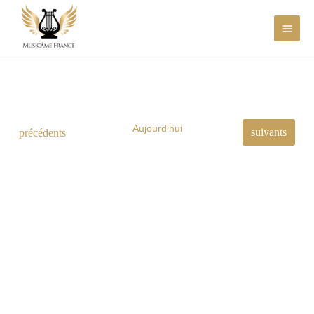
Aller
au
contenu
Aujourd’hui
Évènements
Évènements
suivants
précédents