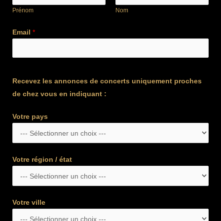
Prénom
Nom
Email
*
Recevez les annonces de concerts uniquement proches
de chez vous en indiquant :
Votre pays
Votre région / état
Votre ville