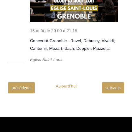
13 août de 20:00
à
21:15
Concert à Grenoble : Ravel, Debussy, Vivaldi,
Cantemir, Mozart, Bach, Doppler, Piazzolla
Eglise Saint-Louis
Aujourd’hui
Évènements
Évènements
précédents
suivants