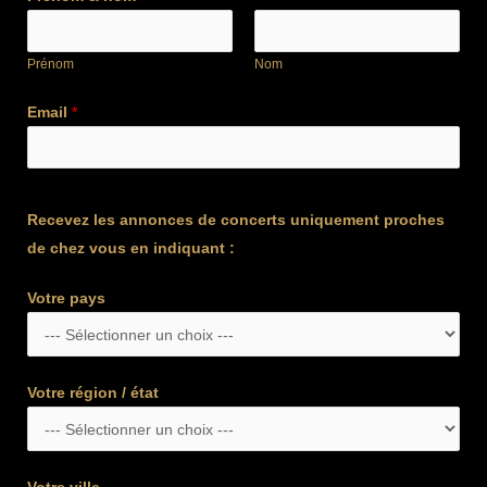
Prénom
Nom
Email
*
Recevez les annonces de concerts uniquement proches
de chez vous en indiquant :
Votre pays
Votre région / état