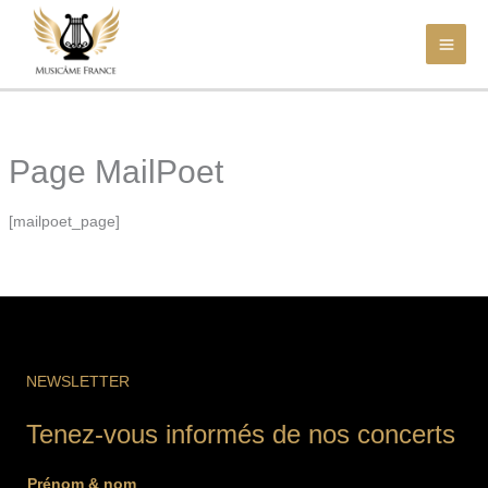
Aller
au
contenu
Page MailPoet
[mailpoet_page]
NEWSLETTER
Tenez-vous informés de nos concerts
Prénom & nom