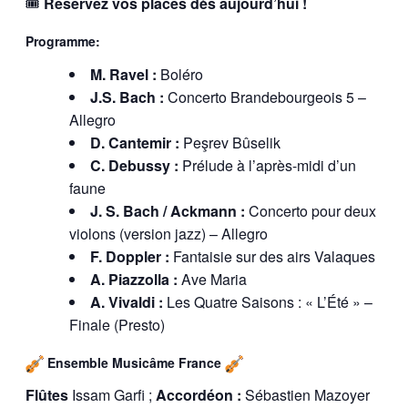
🎟️
Réservez vos places dès aujourd’hui !
Programme:
M. Ravel :
Boléro
J.S. Bach :
Concerto Brandebourgeois 5 –
Allegro
D. Cantemir :
Peşrev Bûselik
C. Debussy :
Prélude à l’après-midi d’un
faune
J. S. Bach / Ackmann :
Concerto pour deux
violons (version jazz) – Allegro
F. Doppler :
Fantaisie sur des airs Valaques
A. Piazzolla :
Ave Maria
A. Vivaldi :
Les Quatre Saisons : « L’Été » –
Finale (Presto)
Ensemble Musicâme France
Flûtes
Issam Garfi ;
Accordéon :
Sébastien Mazoyer