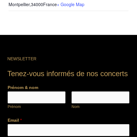
Montpellier
,
34000
France
+ Google Map
NEWSLETTER
Tenez-vous informés de nos concerts
Prénom & nom
Prénom
Nom
Email
*