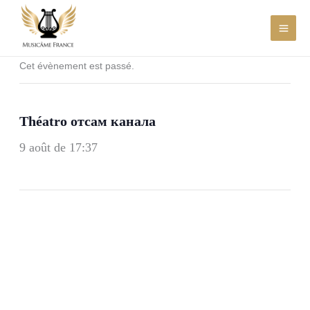
Aller
au
contenu
Cet évènement est passé.
Théatro отсам канала
9 août de 17:37