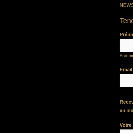
NEWS
Ten
Prén
Préno
Emai
Recev
en ind
Votre