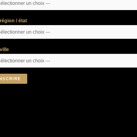
région / état
ville
INSCRIRE